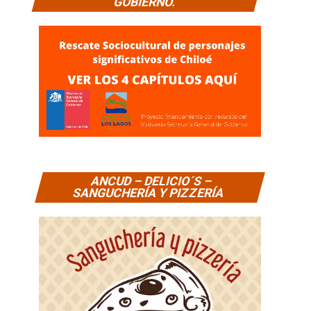
GOBIERNO.
ANCUD – DELICIO´S –
SANGUCHERÍA Y PIZZERÍA