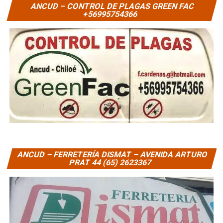
ANCUD – CONTROL DE PLAGAS GREEN FAC
+56995754366
ANCUD – FERRETERÍA DISMAT – AVENIDA ARTURO
PRAT 44 (65) 2623367