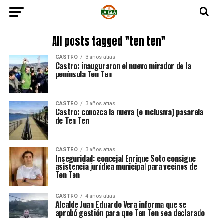
All posts tagged "ten ten"
CASTRO
3 años atras
Castro: inauguraron el nuevo mirador de la
península Ten Ten
CASTRO
3 años atras
Castro: conozca la nueva (e inclusiva) pasarela
de Ten Ten
CASTRO
3 años atras
Inseguridad: concejal Enrique Soto consigue
asistencia jurídica municipal para vecinos de
Ten Ten
CASTRO
4 años atras
Alcalde Juan Eduardo Vera informa que se
aprobó gestión para que Ten Ten sea declarado