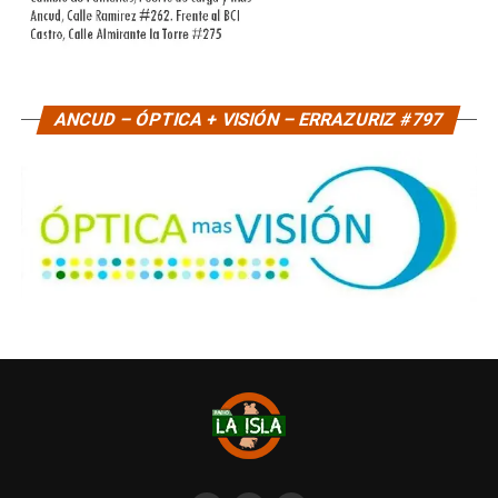
ANCUD – ÓPTICA + VISIÓN – ERRAZURIZ #797