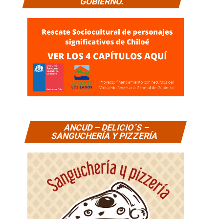
GOBIERNO.
ANCUD – DELICIO´S –
SANGUCHERÍA Y PIZZERÍA