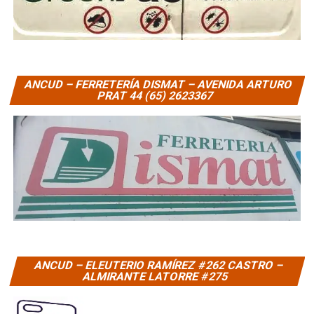
ANCUD – FERRETERÍA DISMAT – AVENIDA ARTURO
PRAT 44 (65) 2623367
ANCUD – ELEUTERIO RAMÍREZ #262 CASTRO –
ALMIRANTE LATORRE #275