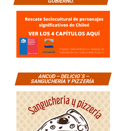
GOBIERNO.
ANCUD – DELICIO´S –
SANGUCHERÍA Y PIZZERÍA