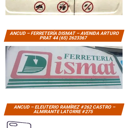
ANCUD – FERRETERÍA DISMAT – AVENIDA ARTURO
PRAT 44 (65) 2623367
ANCUD – ELEUTERIO RAMÍREZ #262 CASTRO –
ALMIRANTE LATORRE #275