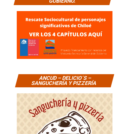
GOBIERNO.
ANCUD – DELICIO´S –
SANGUCHERÍA Y PIZZERÍA