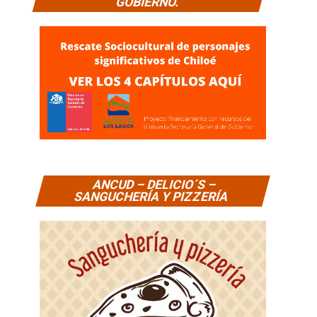
GOBIERNO.
ANCUD – DELICIO´S –
SANGUCHERÍA Y PIZZERÍA