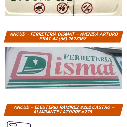
ANCUD – FERRETERÍA DISMAT – AVENIDA ARTURO
PRAT 44 (65) 2623367
ANCUD – ELEUTERIO RAMÍREZ #262 CASTRO –
ALMIRANTE LATORRE #275