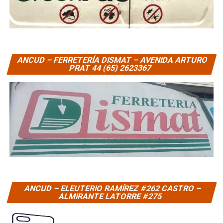
ANCUD – FERRETERÍA DISMAT – AVENIDA ARTURO
PRAT 44 (65) 2623367
ANCUD – ELEUTERIO RAMÍREZ #262 CASTRO –
ALMIRANTE LATORRE #275