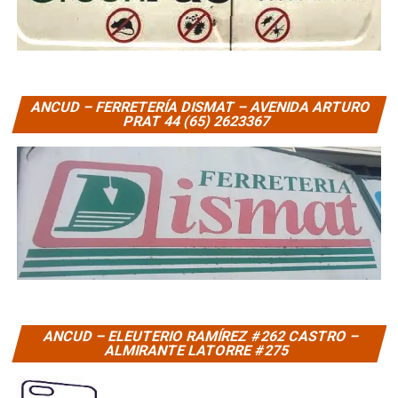
ANCUD – FERRETERÍA DISMAT – AVENIDA ARTURO
PRAT 44 (65) 2623367
ANCUD – ELEUTERIO RAMÍREZ #262 CASTRO –
ALMIRANTE LATORRE #275