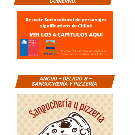
GOBIERNO.
ANCUD – DELICIO´S –
SANGUCHERÍA Y PIZZERÍA