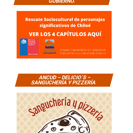
GOBIERNO.
ANCUD – DELICIO´S –
SANGUCHERÍA Y PIZZERÍA