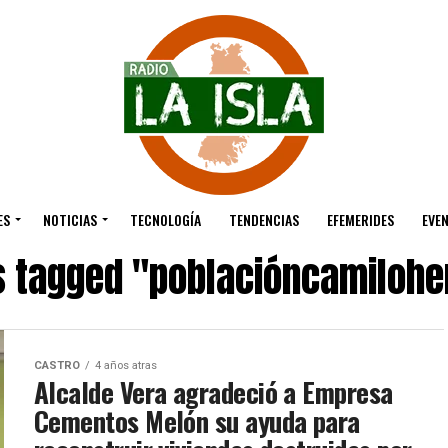
ES
NOTICIAS
TECNOLOGÍA
TENDENCIAS
EFEMERIDES
EVE
ts tagged "poblacióncamilohe
CASTRO
4 años atras
Alcalde Vera agradeció a Empresa
Cementos Melón su ayuda para