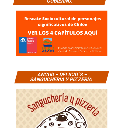
GOBIERNO.
ANCUD – DELICIO´S –
SANGUCHERÍA Y PIZZERÍA