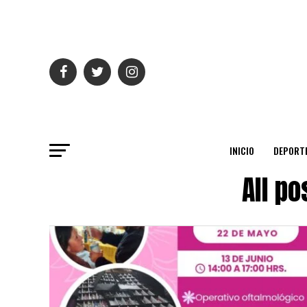
INICIO
DEPORT
All p