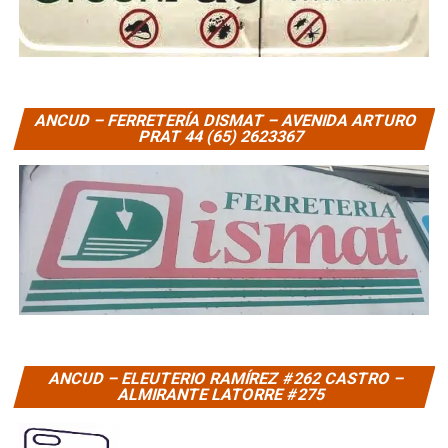
ANCUD – FERRETERÍA DISMAT – AVENIDA ARTURO
PRAT 44 (65) 2623367
ANCUD – ELEUTERIO RAMÍREZ #262 CASTRO –
ALMIRANTE LATORRE #275