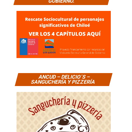
GOBIERNO.
ANCUD – DELICIO´S –
SANGUCHERÍA Y PIZZERÍA