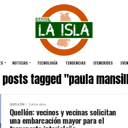
ES
NOTICIAS
TECNOLOGÍA
TENDENCIAS
EFEMERIDES
EVE
l posts tagged "paula mansil
QUELLÓN
3 años atras
Quellón: vecinos y vecinas solicitan
una embarcación mayor para el