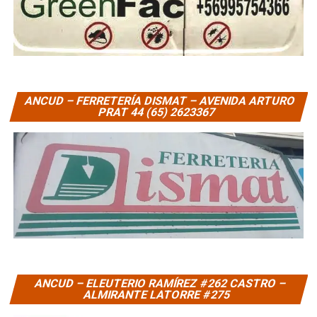
ANCUD – FERRETERÍA DISMAT – AVENIDA ARTURO
PRAT 44 (65) 2623367
ANCUD – ELEUTERIO RAMÍREZ #262 CASTRO –
ALMIRANTE LATORRE #275