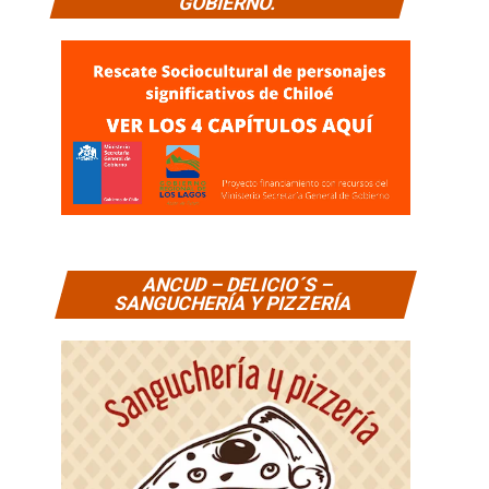
GOBIERNO.
ANCUD – DELICIO´S –
SANGUCHERÍA Y PIZZERÍA