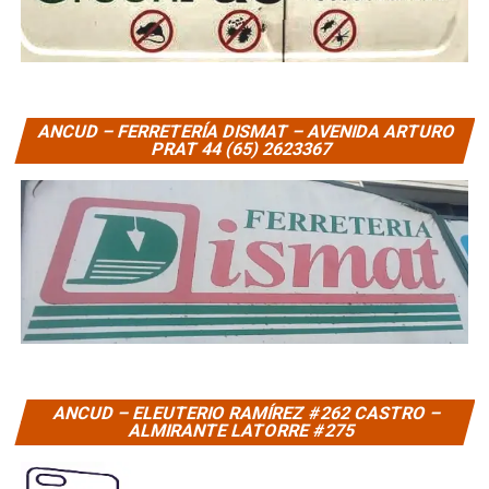
ANCUD – FERRETERÍA DISMAT – AVENIDA ARTURO
PRAT 44 (65) 2623367
ANCUD – ELEUTERIO RAMÍREZ #262 CASTRO –
ALMIRANTE LATORRE #275