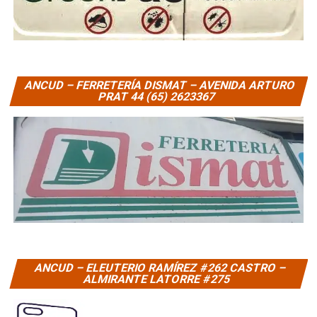
ANCUD – FERRETERÍA DISMAT – AVENIDA ARTURO
PRAT 44 (65) 2623367
ANCUD – ELEUTERIO RAMÍREZ #262 CASTRO –
ALMIRANTE LATORRE #275