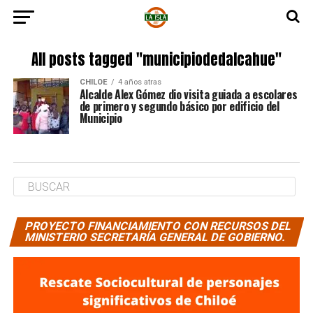
All posts tagged "municipiodedalcahue"
CHILOE
4 años atras
Alcalde Alex Gómez dio visita guiada a escolares
de primero y segundo básico por edificio del
Municipio
PROYECTO FINANCIAMIENTO CON RECURSOS DEL
MINISTERIO SECRETARÍA GENERAL DE GOBIERNO.