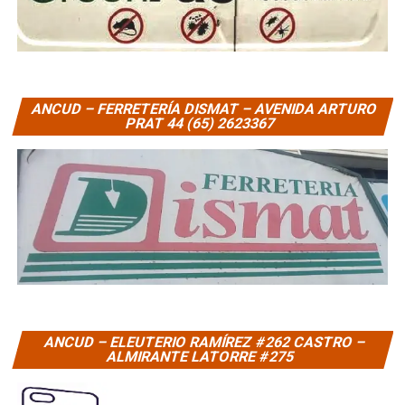
ANCUD – FERRETERÍA DISMAT – AVENIDA ARTURO
PRAT 44 (65) 2623367
ANCUD – ELEUTERIO RAMÍREZ #262 CASTRO –
ALMIRANTE LATORRE #275