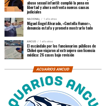
abuso sexual infantil: cumplió la pena en
libertad y ahora enfrenta nuevas causas
judiciales
NACIONAL
1 año atras
Miguel Ángel Alvarado, «Centella Humor»,
denuncia estafa y promete mostrarlo todo
ANCUD
1 año atras
El escándalo por los funcionarios públicos de
Chiloé que viajaron al extranjero con licencia
médica: 26 casos bajo revisión
ACUARIOS ANCUD