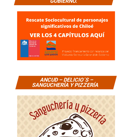
GOBIERNO.
ANCUD – DELICIO´S –
SANGUCHERÍA Y PIZZERÍA