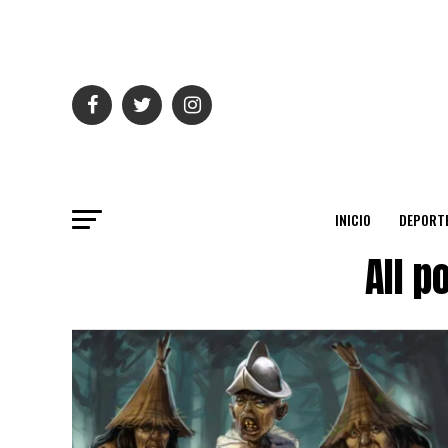
INICIO
DEPORT
All p