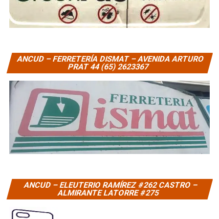
ANCUD – FERRETERÍA DISMAT – AVENIDA ARTURO
PRAT 44 (65) 2623367
ANCUD – ELEUTERIO RAMÍREZ #262 CASTRO –
ALMIRANTE LATORRE #275