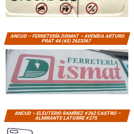
ANCUD – FERRETERÍA DISMAT – AVENIDA ARTURO
PRAT 44 (65) 2623367
ANCUD – ELEUTERIO RAMÍREZ #262 CASTRO –
ALMIRANTE LATORRE #275