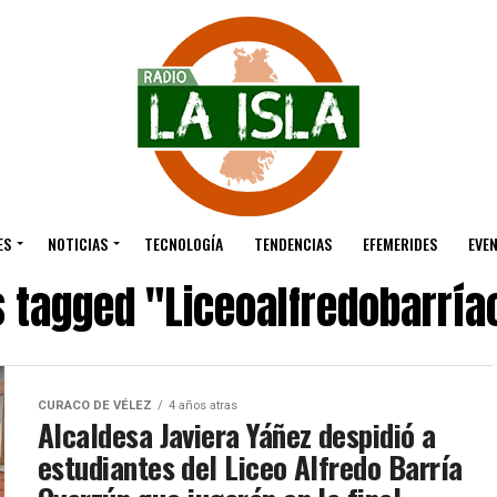
ES
NOTICIAS
TECNOLOGÍA
TENDENCIAS
EFEMERIDES
EVE
s tagged "Liceoalfredobarrí
CURACO DE VÉLEZ
4 años atras
Alcaldesa Javiera Yáñez despidió a
estudiantes del Liceo Alfredo Barría