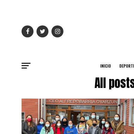
INICIO
DEPORT
All post