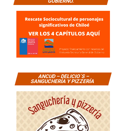
GOBIERNO.
ANCUD – DELICIO´S –
SANGUCHERÍA Y PIZZERÍA