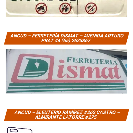
ANCUD – FERRETERÍA DISMAT – AVENIDA ARTURO
PRAT 44 (65) 2623367
ANCUD – ELEUTERIO RAMÍREZ #262 CASTRO –
ALMIRANTE LATORRE #275