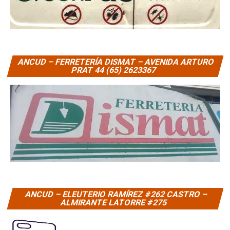
ANCUD – FERRETERÍA DISMAT – AVENIDA ARTURO
PRAT 44 (65) 2623367
ANCUD – ELEUTERIO RAMÍREZ #262 CASTRO –
ALMIRANTE LATORRE #275