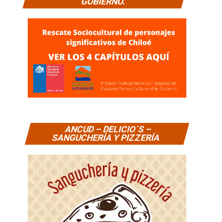
GOBIERNO.
ANCUD – DELICIO´S –
SANGUCHERÍA Y PIZZERÍA