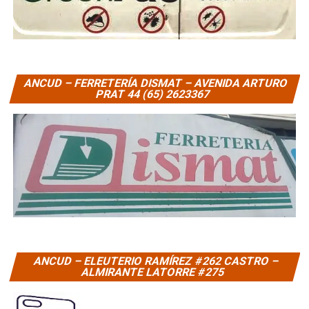
ANCUD – FERRETERÍA DISMAT – AVENIDA ARTURO
PRAT 44 (65) 2623367
ANCUD – ELEUTERIO RAMÍREZ #262 CASTRO –
ALMIRANTE LATORRE #275