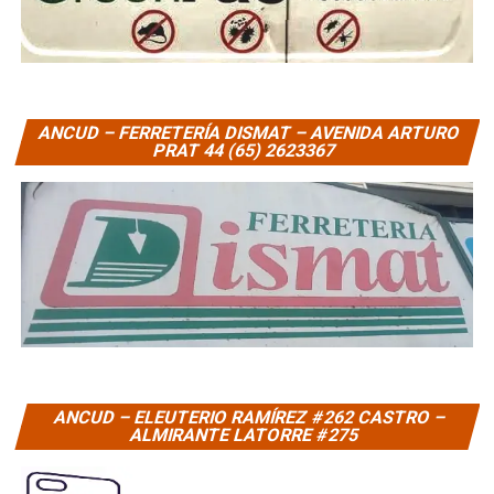
ANCUD – FERRETERÍA DISMAT – AVENIDA ARTURO
PRAT 44 (65) 2623367
ANCUD – ELEUTERIO RAMÍREZ #262 CASTRO –
ALMIRANTE LATORRE #275