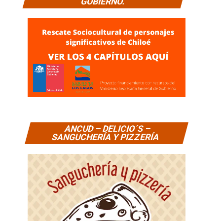
GOBIERNO.
ANCUD – DELICIO´S –
SANGUCHERÍA Y PIZZERÍA