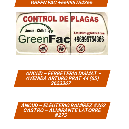
GREEN FAC +56995754366
ANCUD – FERRETERÍA DISMAT –
AVENIDA ARTURO PRAT 44 (65)
2623367
ANCUD – ELEUTERIO RAMÍREZ #262
CASTRO – ALMIRANTE LATORRE
#275