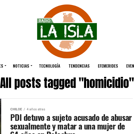
ES
NOTICIAS
TECNOLOGÍA
TENDENCIAS
EFEMERIDES
EVE
All posts tagged "homicidio"
CHILOE
4 años atras
PDI detuvo a sujeto acusado de abusar
sexualmente y matar a una mujer de