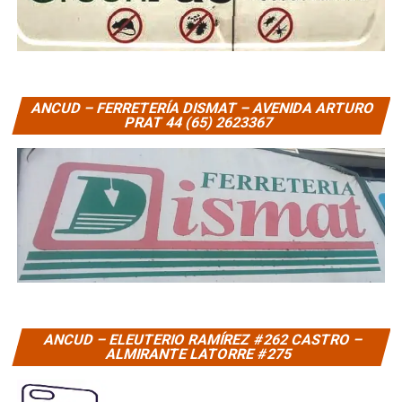
ANCUD – FERRETERÍA DISMAT – AVENIDA ARTURO
PRAT 44 (65) 2623367
ANCUD – ELEUTERIO RAMÍREZ #262 CASTRO –
ALMIRANTE LATORRE #275