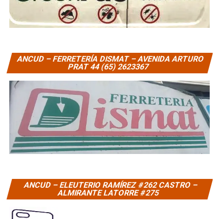
ANCUD – FERRETERÍA DISMAT – AVENIDA ARTURO
PRAT 44 (65) 2623367
ANCUD – ELEUTERIO RAMÍREZ #262 CASTRO –
ALMIRANTE LATORRE #275