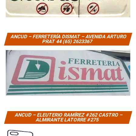
ANCUD – FERRETERÍA DISMAT – AVENIDA ARTURO
PRAT 44 (65) 2623367
ANCUD – ELEUTERIO RAMÍREZ #262 CASTRO –
ALMIRANTE LATORRE #275