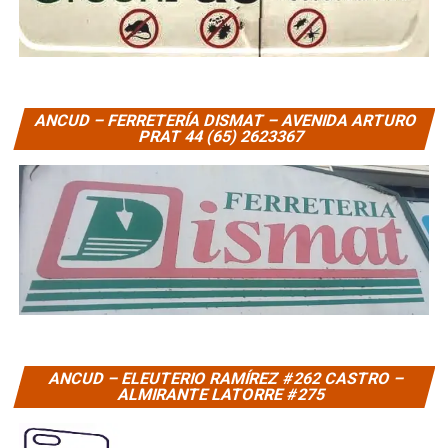
ANCUD – FERRETERÍA DISMAT – AVENIDA ARTURO
PRAT 44 (65) 2623367
ANCUD – ELEUTERIO RAMÍREZ #262 CASTRO –
ALMIRANTE LATORRE #275