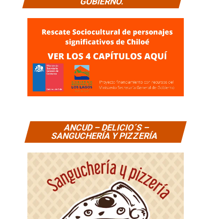
GOBIERNO.
ANCUD – DELICIO´S –
SANGUCHERÍA Y PIZZERÍA