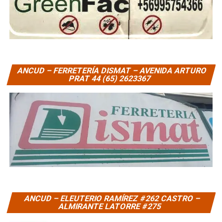
ANCUD – FERRETERÍA DISMAT – AVENIDA ARTURO
PRAT 44 (65) 2623367
ANCUD – ELEUTERIO RAMÍREZ #262 CASTRO –
ALMIRANTE LATORRE #275