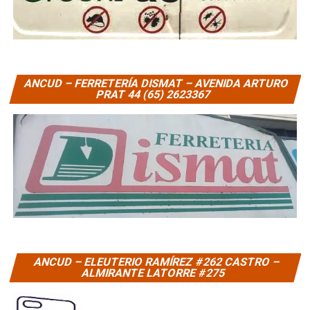
ANCUD – FERRETERÍA DISMAT – AVENIDA ARTURO
PRAT 44 (65) 2623367
ANCUD – ELEUTERIO RAMÍREZ #262 CASTRO –
ALMIRANTE LATORRE #275