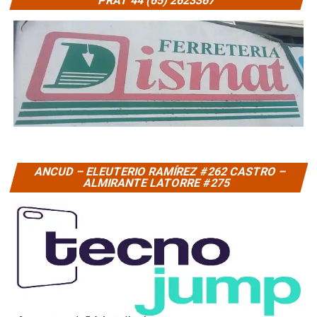
PRAT 44 (65) 2623367
ANCUD – ELEUTERIO RAMÍREZ #262 CASTRO –
ALMIRANTE LATORRE #275