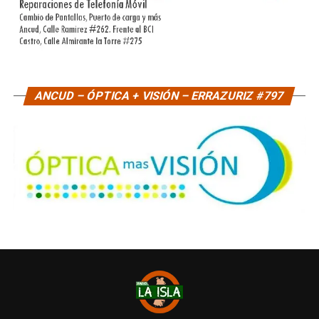
ANCUD – ÓPTICA + VISIÓN – ERRAZURIZ #797