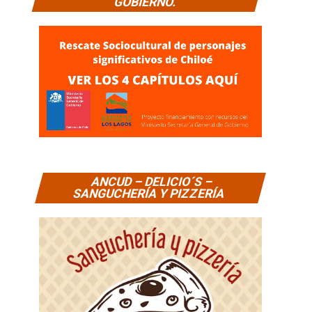
GOBIERNO.
ANCUD – DELICIO´S –
SANGUCHERÍA Y PIZZERÍA