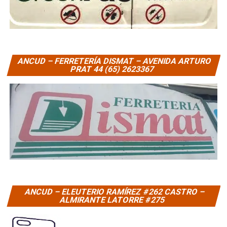
ANCUD – FERRETERÍA DISMAT – AVENIDA ARTURO
PRAT 44 (65) 2623367
ANCUD – ELEUTERIO RAMÍREZ #262 CASTRO –
ALMIRANTE LATORRE #275