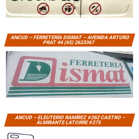
ANCUD – FERRETERÍA DISMAT – AVENIDA ARTURO
PRAT 44 (65) 2623367
ANCUD – ELEUTERIO RAMÍREZ #262 CASTRO –
ALMIRANTE LATORRE #275