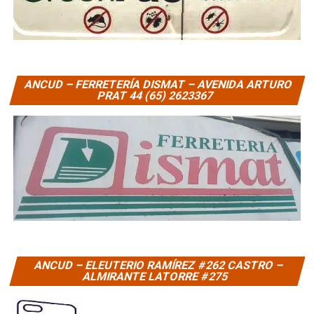
ANCUD – FERRETERÍA DISMAT – AVENIDA ARTURO
PRAT 44 (65) 2623367
ANCUD – ELEUTERIO RAMÍREZ #262 CASTRO –
ALMIRANTE LATORRE #275