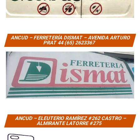
ANCUD – FERRETERÍA DISMAT – AVENIDA ARTURO
PRAT 44 (65) 2623367
ANCUD – ELEUTERIO RAMÍREZ #262 CASTRO –
ALMIRANTE LATORRE #275