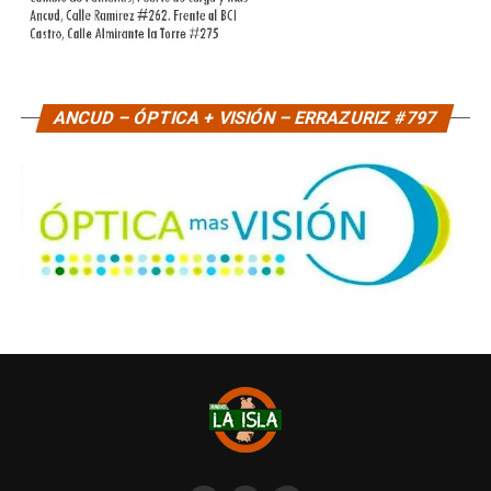
ANCUD – ÓPTICA + VISIÓN – ERRAZURIZ #797