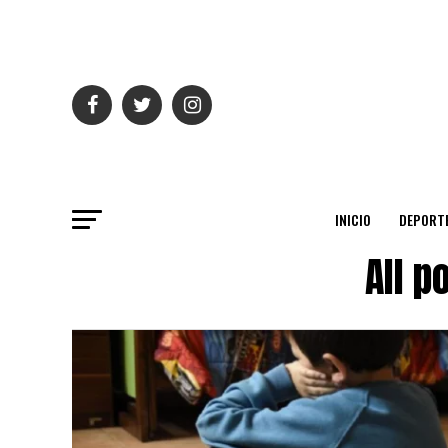
INICIO
DEPORT
All p