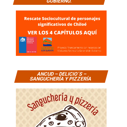
GOBIERNO.
ANCUD – DELICIO´S –
SANGUCHERÍA Y PIZZERÍA