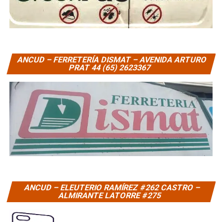
ANCUD – FERRETERÍA DISMAT – AVENIDA ARTURO
PRAT 44 (65) 2623367
ANCUD – ELEUTERIO RAMÍREZ #262 CASTRO –
ALMIRANTE LATORRE #275