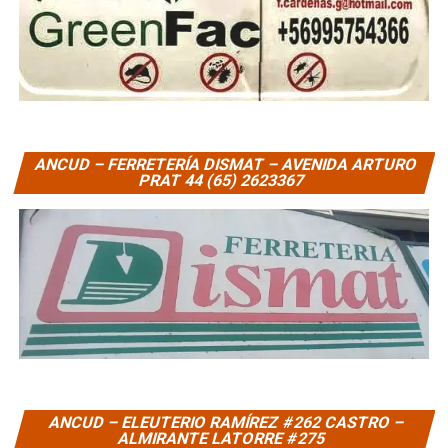
ANCUD – FERRETERÍA DISMAT – AVENIDA ARTURO
PRAT 44 (65) 2623367
ANCUD – ELEUTERIO RAMÍREZ #262 CASTRO –
ALMIRANTE LATORRE #275